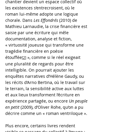
chantier devient un espace collectif où 
les existences s’entrecroisent, où le 
roman lui-même adopte une logique 
chorale. Dans 
Les Effondrés
 (2010) de 
Mathieu Larnaudie, la crise financière est 
saisie par une écriture qui mêle 
documentation, analyse et fiction, 
« virtuosité joueuse qui transforme une 
tragédie financière en poésie 
étouffée
 », comme si le réel exigeait 
[2]
une pluralité de regards pour être 
intelligible. On pourrait ajouter les 
enquêtes narratives d’Hélène Gaudy, ou 
les récits d’Arno Bertina, où le travail sur 
le terrain, la sensibilité active aux luttes 
et aux lieux transforment l’écriture en 
expérience partagée, ou encore 
Un peuple 
en petit 
(2009), d’Oliver Rohe, qu’on a pu 
décrire comme un « roman ventriloque ».
Plus encore, certains livres rendent 
visible ce passage du collectif à l’œuvre : 