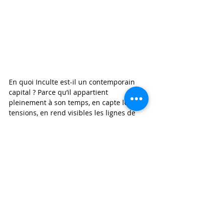
En quoi Inculte est-il un contemporain 
capital ? Parce qu’il appartient 
pleinement à son temps, en capte les 
tensions, en rend visibles les lignes de 
force, en propose des formes qui 
permettent de le penser. Or notre 
présent est un présent de 
l’interdépendance : circulation accélérée 
des textes et des images, pluralité des 
langues en contact, porosité des 
disciplines, remise en cause des figures 
d’autorité. Face à cela, la réponse 
d’Inculte n’a pas été de se replier sur une 
identité d’auteur, mais de construire un 