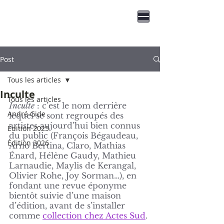
Prix Gide
du Contemporain
capital
Post
Tous les articles
Inculte
Tous les articles
Inculte
 : c’est le nom derrière 
André Gide
lequel se sont regroupés des 
artistes aujourd’hui bien connus 
Édition 2025
du public (François Bégaudeau, 
Édition 2026
Arno Bertina, Claro, Mathias 
Énard, Hélène Gaudy, Mathieu 
Larnaudie, Maylis de Kerangal, 
Olivier Rohe, Joy Sorman…), en 
fondant une revue éponyme 
bientôt suivie d’une maison 
d’édition, avant de s’installer 
comme 
collection chez Actes Sud
. 