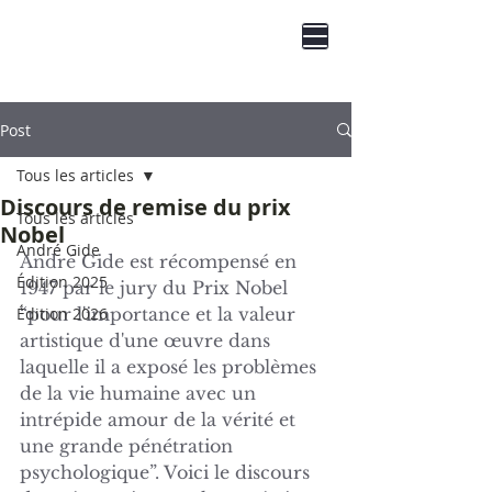
Prix Gide
du Contemporain
capital
Post
Tous les articles
Discours de remise du prix
Tous les articles
Nobel
André Gide
André Gide est récompensé en 
Édition 2025
1947 par le jury du Prix Nobel 
Édition 2026
“pour l'importance et la valeur 
artistique d'une œuvre dans 
laquelle il a exposé les problèmes 
de la vie humaine avec un 
intrépide amour de la vérité et 
une grande pénétration 
psychologique”. Voici le discours 