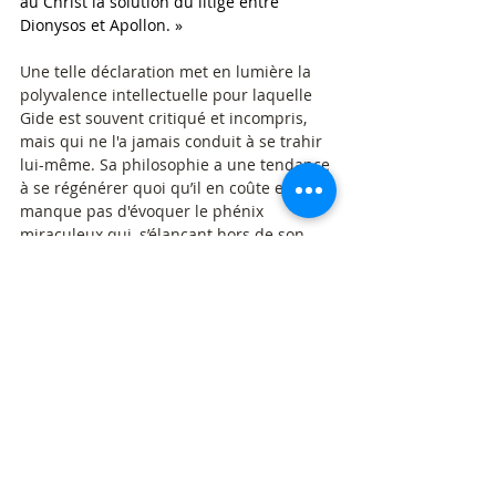
au Christ la solution du litige entre 
Dionysos et Apollon. »
Une telle déclaration met en lumière la 
polyvalence intellectuelle pour laquelle 
Gide est souvent critiqué et incompris, 
mais qui ne l'a jamais conduit à se trahir 
lui-même. Sa philosophie a une tendance 
à se régénérer quoi qu’il en coûte et ne 
manque pas d'évoquer le phénix 
miraculeux qui, s’élançant hors de son 
nid de flammes, jaillit vers un nouvel 
envol.
Dans des circonstances comme celles 
d'aujourd'hui, où, remplis d'une gratitude 
admirative, nous nous attardons devant 
les riches motifs et les thèmes essentiels 
de cette œuvre, il est naturel que nous 
passions outre les réserves critiques que 
l'auteur lui-même semble prendre plaisir 
à susciter. Car même à un âge mûr, Gide 