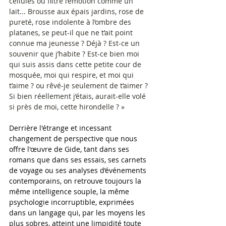
cellules où filtre l’émotion comme un 
lait... Brousse aux épais jardins, rose de 
pureté, rose indolente à l’ombre des 
platanes, se peut-il que ne t’ait point 
connue ma jeunesse ? Déjà ? Est-ce un 
souvenir que j’habite ? Est-ce bien moi 
qui suis assis dans cette petite cour de 
mosquée, moi qui respire, et moi qui 
t’aime ? ou rêvé-je seulement de t’aimer ?
Si bien réellement j’étais, aurait-elle volé 
si près de moi, cette hirondelle ? »
Derrière l'étrange et incessant 
changement de perspective que nous 
offre l'œuvre de Gide, tant dans ses 
romans que dans ses essais, ses carnets 
de voyage ou ses analyses d’événements 
contemporains, on retrouve toujours la 
même intelligence souple, la même 
psychologie incorruptible, exprimées 
dans un langage qui, par les moyens les 
plus sobres, atteint une limpidité toute 